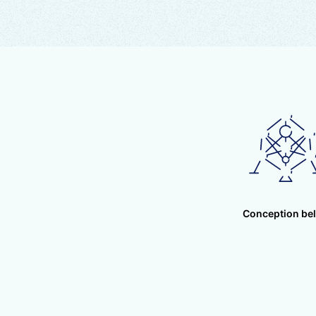
Le
Méthyle-Sulfony
dans la nature et dan
biologiquement activ
Outre son rôle dans la
membrane cellulaire, i
oxydante. Le MSM
r
inflammatoire produit
Le
Cassis
(Ribes nigr
de la provitamine A et
Il active l’expressio
Conception be
effet « cortisone like
oxygénase (COX-2).
Le
Marronnier d’Inde
circulation,
préserve l
possède une action an