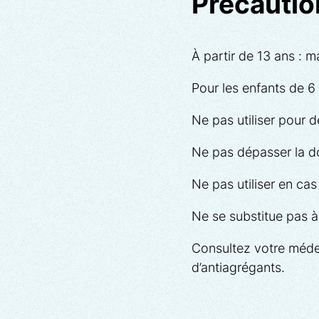
Précaution
Il agit également sur 
rôle protecteur et rép
À partir de 13 ans : m
permet une biodisponi
La
Boswellia
(Boswell
Pour les enfants de 6 à
focalisées sur le com
Ne pas utiliser pour 
inflammatoire en blo
l’apparition des princ
Ne pas dépasser la 
également la dégradat
permettant de freiner 
Ne pas utiliser en cas
Le
Gingembre
(Zingi
Ne se substitue pas à 
shogaols entre autre
Consultez votre méde
en évidence par diver
d’antiagrégants.
l’inflammation, il a ét
oxygénase (COX). Des
1, ce qui lui confère 