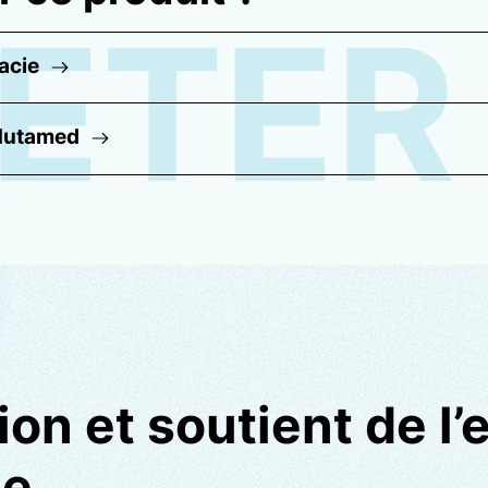
ETER
acie
 Nutamed
on et soutient de l’e