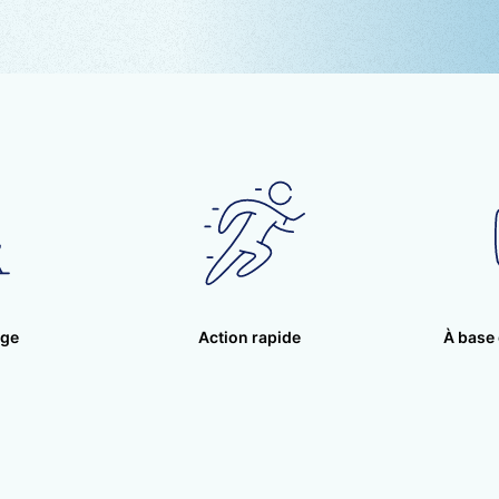
l-Méthane
(M.S.M.) est une forme naturelle de soufre 
s tous les organismes vivants où il agit en tant que su
e.
 structure des protéines, du tissu conjonctif et dans la
l augmente l’absorption de certains nutriments et prése
éduit l’inflammation en augmentant l’effet du cortisol, 
e naturellement par le corps.
um), riche en phytonutriments, contient énormément de
 de la vitamine E, ce qui lui confère des propriétés an
n de nombreux gènes impliqués dans le mécanisme de l’
lge
Action rapide
À base 
 » (gène de la phospholipase A2), mais aussi au niveau 
(Aesculus hippocastanum), de par l’aescine qu’il contie
a perméabilité et la tonicité de la paroi veineuse (effet
ti-inflammatoire.