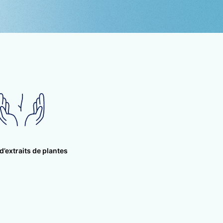
organique présent
bstance
 perméabilité de la
nte une activité anti-
une substance anti-
 vitamine C ainsi que
ti-oxydantes.
inflammation avec
d’extraits de plantes
de la cyclo-
nt, favorise la
 veinotonique) et