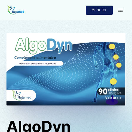
Acheter
AlgoDyn