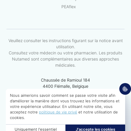
PEAflex
Veuillez consulter les instructions figurant sur la notice avant
utilisation.
Consultez votre médecin ou votre pharmacien. Les produits
Nutamed sont complémentaires aux diverses approches
médicales.
Chaussée de Ramioul 184
4400 Flémalle, Belgique
Nous aimerions savoir comment se passe votre visite afin
d’améliorer la manière dont vous trouvez les informations et
votre expérience utilisateur. En utilisant notre site, vous
Tous les lots sont analysés en chromatographie et choisis
acceptez notre
politique de vie privé
et notre utilisation de
de telle sorte qu’une constance moléculaire des
cookies.
constituants induit à chaque fabrication une répétitivité
dans l’action de l’apaisement du phénomène douloureux.
Uniquement l'essentiel
J'accepte les cookies