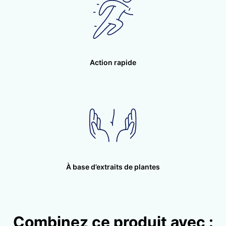
déclenche la synthèse de la vitamine D dans une
région profonde de la peau, à partir du
déhydrocholestérol, le précurseur du
cholestérol. La
vitamine D3
agirait comme un
modulateur du système immunitaire en régulant
Action rapide
les lymphocytes T & B qui sont importants pour
l’efficacité du système immunitaire.
Le
curcuma
(Curcuma longa), de la famille du
gingembre, est composé de pigments
phénoliques, les curcuminoïdes (dont la
curcumine), qui assurent la neutralisation des
radicaux libres et des formes réactives
À base d’extraits de plantes
oxygénées. Les curcuminoïdes inhibent
l’agrégation plaquettaire et ralentissent la
production de thromboxane plaquetta.
La curcumine a un rôle protecteur majeur par
Combinez ce produit avec :