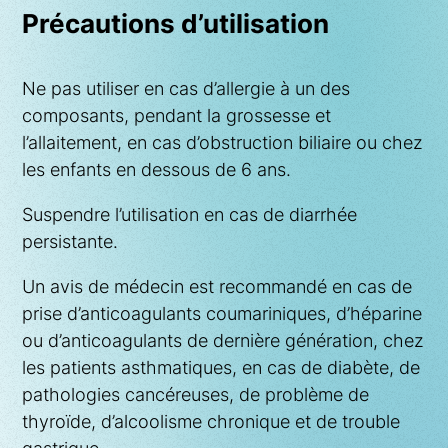
gras, formation des phanères, production
microcristaline 19.75 mg (E460) – Piper Nigrum
Précautions d’utilisation
d’hormones, etc. Elle est indispensable à la
(extrait sec de poivre noir à 95 % de pipérine) 7.5
synthèse du glutathion, un important
mg – Vit D3 5.63 µg (112% AJR*).
Ne pas utiliser en cas d’allergie à un des
antioxydant, ainsi qu’à son maintien en quantité
* Apport Journalier Recommandé
composants, pendant la grossesse et
adéquate au sein des cellules. Le NAC est
l’allaitement, en cas d’obstruction biliaire ou chez
également un mucolytique et un
les enfants en dessous de 6 ans.
hépatoprotecteur. En outre, il possède une
activité anti-apoptotique.
Suspendre l’utilisation en cas de diarrhée
L’
acide alpha-lipoïque, (AAL)
, composé de
persistante.
soufre et d’acide gras, agit comme coenzyme et
Un avis de médecin est recommandé en cas de
antioxydant. En raison de sa puissante capacité
prise d’anticoagulants coumariniques, d’héparine
à neutraliser un large éventail de radicaux libres
ou d’anticoagulants de dernière génération, chez
tant hydrosolubles que liposolubles, on l’appelle
les patients asthmatiques, en cas de diabète, de
“antioxydant universel”. Il recycle et régéneère
pathologies cancéreuses, de problème de
plusieurs autres antioxydants importants,
thyroïde, d’alcoolisme chronique et de trouble
comme la vitamine C et le glutathion. L’acide